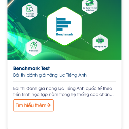
Benchmark Test
Bài thi đánh giá năng lực Tiếng Anh
Bài thi đánh giá năng lực Tiếng Anh quốc tế theo
tiến trình học tập nằm trong hệ thống các chứng
chỉ đánh giá ngôn ngữ Benchmark của Pearson
Tìm hiểu thêm
Education Publish, tập đoàn giáo dục lớn nhất thế
giới và hội đồng khảo thí, chứng nhận lớn nhất
Anh Quốc.