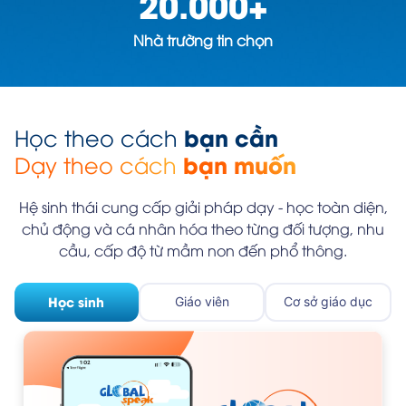
20.000
+
Nhà trường tin chọn
bạn cần
Học theo cách
bạn muốn
Dạy theo cách
Hệ sinh thái cung cấp giải pháp dạy - học toàn diện,
chủ động và cá nhân hóa theo từng đối tượng, nhu
cầu, cấp độ từ mầm non đến phổ thông.
Học sinh
Giáo viên
Cơ sở giáo dục