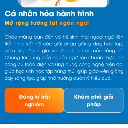
Cá nhân hóa hành trình
Mở rộng tương lai ngôn ngữ!
Chào mừng bạn đến với hệ sinh thái ngoại ngữ tiên
tiến - nơi kết nối các giải pháp giảng dạy, học tập,
kiểm tra, đánh giá và đào tạo trên nền tảng số.
Chúng tôi cung cấp nguồn ngữ liệu chuẩn mực, bộ
công cụ toàn diện và ứng dụng công nghệ hiện đại
giúp học sinh học tập hứng thú, giúp giáo viên giảng
dạy sáng tạo, giúp nhà trường quản lý hiệu quả.
Đăng kí trải
Khám phá giải
nghiệm
pháp