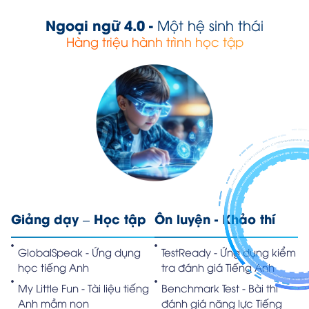
Ngoại ngữ 4.0 -
Một hệ sinh thái
Hàng triệu hành trình học tập
Giảng dạy – Học tập
Ôn luyện - Khảo thí
GlobalSpeak - Ứng dụng
TestReady - Ứng dụng kiểm
học tiếng Anh
tra đánh giá Tiếng Anh
My Little Fun - Tài liệu tiếng
Benchmark Test - Bài thi
Anh mầm non
đánh giá năng lực Tiếng