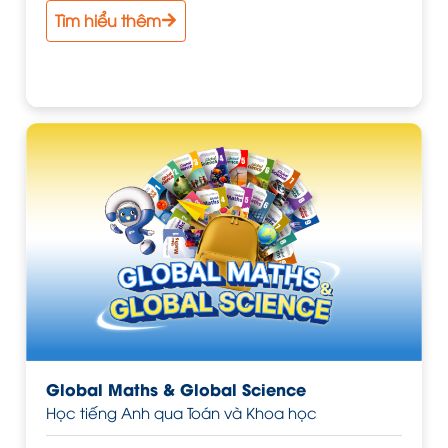
và Khung năng lực ngoại ngữ 6 bậc dùng cho Việt
Tìm hiểu thêm
Nam của Bộ Giáo dục và Đào tạo.
Global Maths & Global Science
Học tiếng Anh qua Toán và Khoa học