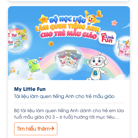
My Little Fun
Tài liệu làm quen tiếng Anh cho trẻ mẫu giáo
Bộ tài liệu làm quen tiếng Anh dành cho trẻ em lứa
tuổi mẫu giáo (từ 3 – 6 tuổi) hướng tới mục tiêu
“kích hoạt tiềm năng ngoại ngữ” của các em nhỏ
Tìm hiểu thêm
với phương châm “lấy trẻ làm trung tâm”