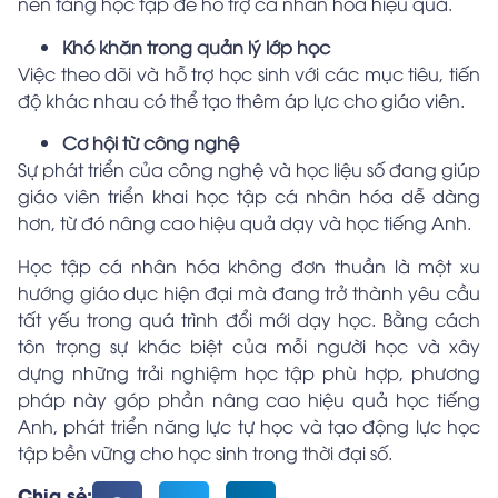
nền tảng học tập để hỗ trợ cá nhân hóa hiệu quả.
Khó khăn trong quản lý lớp học
Việc theo dõi và hỗ trợ học sinh với các mục tiêu, tiến
độ khác nhau có thể tạo thêm áp lực cho giáo viên.
Cơ hội từ công nghệ
Sự phát triển của công nghệ và học liệu số đang giúp
giáo viên triển khai học tập cá nhân hóa dễ dàng
hơn, từ đó nâng cao hiệu quả dạy và học tiếng Anh.
Học tập cá nhân hóa không đơn thuần là một xu
hướng giáo dục hiện đại mà đang trở thành yêu cầu
tất yếu trong quá trình đổi mới dạy học. Bằng cách
tôn trọng sự khác biệt của mỗi người học và xây
dựng những trải nghiệm học tập phù hợp, phương
pháp này góp phần nâng cao hiệu quả học tiếng
Anh, phát triển năng lực tự học và tạo động lực học
tập bền vững cho học sinh trong thời đại số.
Chia sẻ: