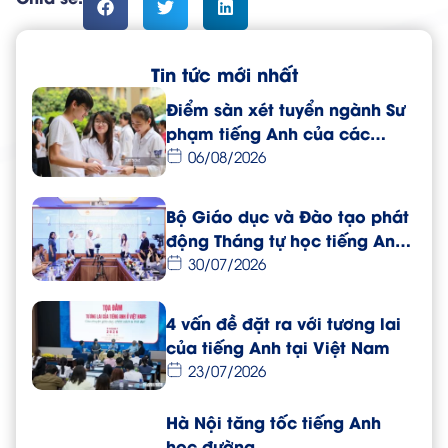
Tin tức mới nhất
Điểm sàn xét tuyển ngành Sư
phạm tiếng Anh của các
trường đại học năm 2026
06/08/2026
Bộ Giáo dục và Đào tạo phát
động Tháng tự học tiếng Anh
dành cho giáo viên toàn
30/07/2026
quốc
4 vấn đề đặt ra với tương lai
của tiếng Anh tại Việt Nam
23/07/2026
Hà Nội tăng tốc tiếng Anh
học đường