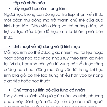
tập cá nhân hóa
Lấy người học làm trung tâm
Người học không còn đóng vai trò tiếp nhận kiến thức
một cách thụ động mà trở thành chủ thể của quá
trình học tập. Giáo viên đóng vai trò hướng dẫn, hỗ
trợ và tạo điều kiện để học sinh tự khám phá kiến
thức.
Linh hoạt về nội dung và lộ trình học
Mỗi học sinh có thể được giao nhiệm vụ, tài liệu hoặc
hoạt động học tập khác nhau tùy theo trình độ hiện
tại. Ví dụ, học sinh còn yếu từ vựng có thể được tăng
cường các hoạt động mở rộng vốn từ, trong khi học
sinh khá giỏi có thể tập trung nhiều hơn vào kỹ năng
giao tiếp hoặc học thuật.
Chú trọng sự tiến bộ của từng cá nhân
Thay vì chỉ so sánh kết quả giữa các học sinh, phương
pháp này đánh giá mức độ tiến bộ của mỗi người