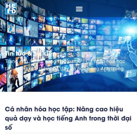
Tin tức & sự kiện
Trang chủ
/
Cẩm nang ngoại ngữ
/
Cá nhân hóa học
tập: Nâng cao hiệu quả dạy và học tiếng Anh trong
thời đại số
Cá nhân hóa học tập: Nâng cao hiệu
quả dạy và học tiếng Anh trong thời đại
số