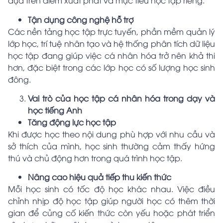
dựa trên điểm xuất phát và mục tiêu học tập riêng.
Tận dụng công nghệ hỗ trợ
Các nền tảng học tập trực tuyến, phần mềm quản lý
lớp học, trí tuệ nhân tạo và hệ thống phân tích dữ liệu
học tập đang giúp việc cá nhân hóa trở nên khả thi
hơn, đặc biệt trong các lớp học có số lượng học sinh
đông.
Vai trò của học tập cá nhân hóa trong dạy và
học tiếng Anh
Tăng động lực học tập
Khi được học theo nội dung phù hợp với nhu cầu và
sở thích của mình, học sinh thường cảm thấy hứng
thú và chủ động hơn trong quá trình học tập.
Nâng cao hiệu quả tiếp thu kiến thức
Mỗi học sinh có tốc độ học khác nhau. Việc điều
chỉnh nhịp độ học tập giúp người học có thêm thời
gian để củng cố kiến thức còn yếu hoặc phát triển