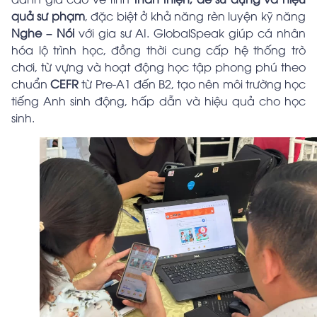
quả sư phạm
, đặc biệt ở khả năng rèn luyện kỹ năng
Nghe – Nói
với gia sư AI. GlobalSpeak giúp cá nhân
hóa lộ trình học, đồng thời cung cấp hệ thống trò
chơi, từ vựng và hoạt động học tập phong phú theo
chuẩn
CEFR
từ Pre-A1 đến B2, tạo nên môi trường học
tiếng Anh sinh động, hấp dẫn và hiệu quả cho học
sinh.