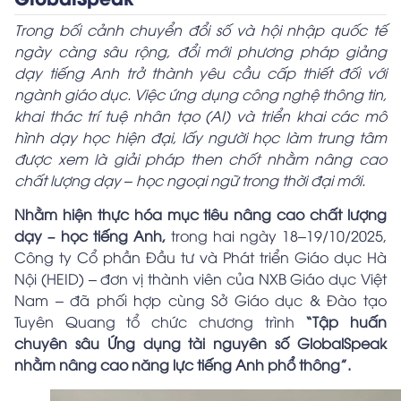
Trong bối cảnh chuyển đổi số và hội nhập quốc tế
ngày càng sâu rộng, đổi mới phương pháp giảng
dạy tiếng Anh trở thành yêu cầu cấp thiết đối với
ngành giáo dục. Việc ứng dụng công nghệ thông tin,
khai thác trí tuệ nhân tạo (AI) và triển khai các mô
hình dạy học hiện đại, lấy người học làm trung tâm
được xem là giải pháp then chốt nhằm nâng cao
chất lượng dạy – học ngoại ngữ trong thời đại mới.
Nhằm hiện thực hóa mục tiêu nâng cao chất lượng
dạy – học tiếng Anh,
trong hai ngày 18–19/10/2025,
Công ty Cổ phần Đầu tư và Phát triển Giáo dục Hà
Nội (HEID) – đơn vị thành viên của NXB Giáo dục Việt
Nam – đã phối hợp cùng Sở Giáo dục & Đào tạo
Tuyên Quang tổ chức chương trình
“Tập huấn
chuyên sâu Ứng dụng tài nguyên số GlobalSpeak
nhằm nâng cao năng lực tiếng Anh phổ thông”.