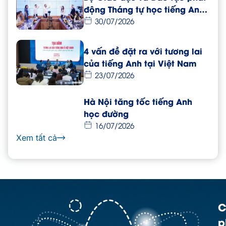
động Tháng tự học tiếng Anh
dành cho giáo viên toàn
30/07/2026
quốc
4 vấn đề đặt ra với tương lai
của tiếng Anh tại Việt Nam
23/07/2026
Hà Nội tăng tốc tiếng Anh
học đường
16/07/2026
Xem tất cả
C
p