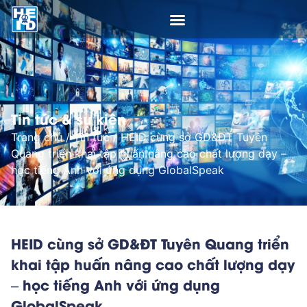
Tin tức & sự kiện
Trang chủ
/
Tin tức
/
HEID cùng sở GD&ĐT Tuyên
Quang triển khai tập huấn nâng cao chất lượng dạy –
học tiếng Anh với ứng dụng GlobalSpeak
HEID cùng sở GD&ĐT Tuyên Quang triển
khai tập huấn nâng cao chất lượng dạy
– học tiếng Anh với ứng dụng
GlobalSpeak