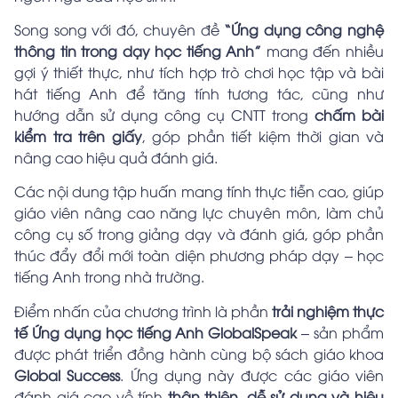
Song song với đó, chuyên đề
“Ứng dụng công nghệ
thông tin trong dạy học tiếng Anh”
mang đến nhiều
gợi ý thiết thực, như tích hợp trò chơi học tập và bài
hát tiếng Anh để tăng tính tương tác, cũng như
hướng dẫn sử dụng công cụ CNTT trong
chấm bài
kiểm tra trên giấy
, góp phần tiết kiệm thời gian và
nâng cao hiệu quả đánh giá.
Các nội dung tập huấn mang tính thực tiễn cao, giúp
giáo viên nâng cao năng lực chuyên môn, làm chủ
công cụ số trong giảng dạy và đánh giá, góp phần
thúc đẩy đổi mới toàn diện phương pháp dạy – học
tiếng Anh trong nhà trường.
Điểm nhấn của chương trình là phần
trải nghiệm thực
tế Ứng dụng học tiếng Anh GlobalSpeak
– sản phẩm
được phát triển đồng hành cùng bộ sách giáo khoa
Global Success
. Ứng dụng này được các giáo viên
đánh giá cao về tính
thân thiện, dễ sử dụng và hiệu