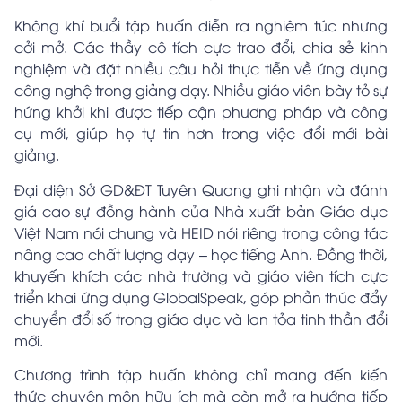
Không khí buổi tập huấn diễn ra nghiêm túc nhưng
cởi mở. Các thầy cô tích cực trao đổi, chia sẻ kinh
nghiệm và đặt nhiều câu hỏi thực tiễn về ứng dụng
công nghệ trong giảng dạy. Nhiều giáo viên bày tỏ sự
hứng khởi khi được tiếp cận phương pháp và công
cụ mới, giúp họ tự tin hơn trong việc đổi mới bài
giảng.
Đại diện Sở GD&ĐT Tuyên Quang ghi nhận và đánh
giá cao sự đồng hành của Nhà xuất bản Giáo dục
Việt Nam nói chung và HEID nói riêng trong công tác
nâng cao chất lượng dạy – học tiếng Anh. Đồng thời,
khuyến khích các nhà trường và giáo viên tích cực
triển khai ứng dụng GlobalSpeak, góp phần thúc đẩy
chuyển đổi số trong giáo dục và lan tỏa tinh thần đổi
mới.
Chương trình tập huấn không chỉ mang đến kiến
thức chuyên môn hữu ích mà còn mở ra hướng tiếp