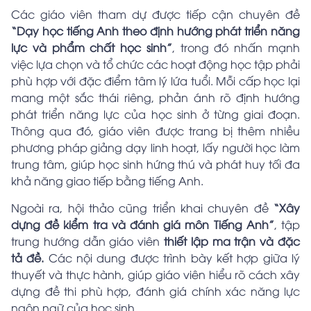
Các giáo viên tham dự được tiếp cận chuyên đề
“Dạy học tiếng Anh theo định hướng phát triển năng
lực và phẩm chất học sinh”
, trong đó nhấn mạnh
việc lựa chọn và tổ chức các hoạt động học tập phải
phù hợp với đặc điểm tâm lý lứa tuổi. Mỗi cấp học lại
mang một sắc thái riêng, phản ánh rõ định hướng
phát triển năng lực của học sinh ở từng giai đoạn.
Thông qua đó, giáo viên được trang bị thêm nhiều
phương pháp giảng dạy linh hoạt, lấy người học làm
trung tâm, giúp học sinh hứng thú và phát huy tối đa
khả năng giao tiếp bằng tiếng Anh.
Ngoài ra, hội thảo cũng triển khai chuyên đề
“Xây
dựng đề kiểm tra và đánh giá môn Tiếng Anh”
, tập
trung hướng dẫn giáo viên
thiết lập ma trận và đặc
tả đề.
Các nội dung được trình bày kết hợp giữa lý
thuyết và thực hành, giúp giáo viên hiểu rõ cách xây
dựng đề thi phù hợp, đánh giá chính xác năng lực
ngôn ngữ của học sinh.