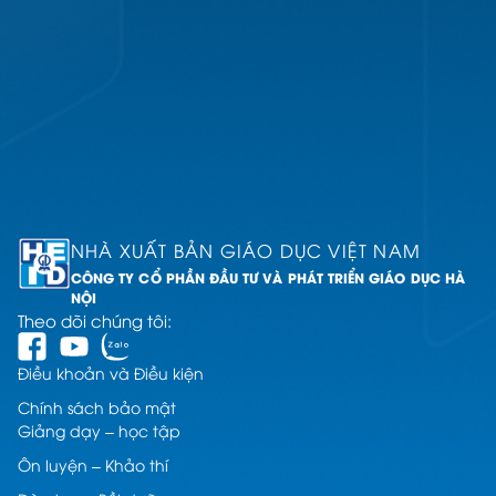
Đ
kí
ng
NHÀ XUẤT BẢN GIÁO DỤC VIỆT NAM
CÔNG TY CỔ PHẦN ĐẦU TƯ VÀ PHÁT TRIỂN GIÁO DỤC HÀ
NỘI
Theo dõi chúng tôi:
Điều khoản và Điều kiện
Chính sách bảo mật
Giảng dạy – học tập
Ôn luyện – Khảo thí