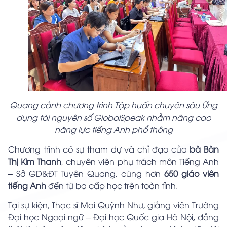
Quang cảnh chương trình Tập huấn chuyên sâu Ứng
dụng tài nguyên số GlobalSpeak nhằm nâng cao
năng lực tiếng Anh phổ thông
Chương trình có sự tham dự và chỉ đạo của
bà Bàn
Thị Kim Thanh
, chuyên viên phụ trách môn Tiếng Anh
– Sở GD&ĐT Tuyên Quang, cùng hơn
650 giáo viên
tiếng Anh
đến từ ba cấp học trên toàn tỉnh.
Tại sự kiện, Thạc sĩ Mai Quỳnh Như, giảng viên Trường
Đại học Ngoại ngữ – Đại học Quốc gia Hà Nội
,
đồng