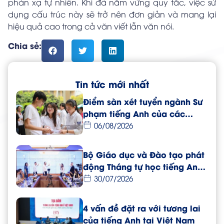
phản xạ tự nhiên. Khi đã nắm vững quy tắc, việc sử
dụng cấu trúc này sẽ trở nên đơn giản và mang lại
hiệu quả cao trong cả văn viết lẫn văn nói.
Chia sẻ:
Tin tức mới nhất
Điểm sàn xét tuyển ngành Sư
phạm tiếng Anh của các
trường đại học năm 2026
06/08/2026
Bộ Giáo dục và Đào tạo phát
động Tháng tự học tiếng Anh
dành cho giáo viên toàn
30/07/2026
quốc
4 vấn đề đặt ra với tương lai
của tiếng Anh tại Việt Nam