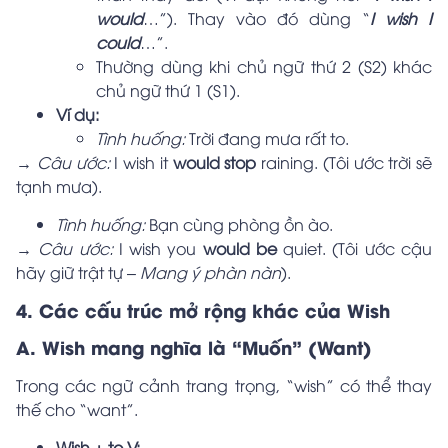
would
…”). Thay vào đó dùng “
I wish I
could
…”.
Thường dùng khi chủ ngữ thứ 2 (S2) khác
chủ ngữ thứ 1 (S1).
Ví dụ:
Tình huống:
Trời đang mưa rất to.
→ Câu ước:
I wish it
would stop
raining. (Tôi ước trời sẽ
tạnh mưa).
Tình huống:
Bạn cùng phòng ồn ào.
→ Câu ước:
I wish you
would be
quiet. (Tôi ước cậu
hãy giữ trật tự –
Mang ý phàn nàn
).
4. Các cấu trúc mở rộng khác của Wish
A. Wish mang nghĩa là “Muốn” (Want)
Trong các ngữ cảnh trang trọng, “wish” có thể thay
thế cho “want”.
Wish + to V: