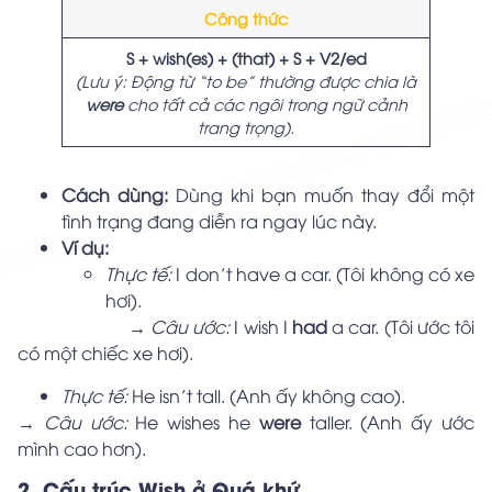
Công thức
S + wish(es) + (that) + S + V2/ed
(Lưu ý: Động từ “to be” thường được chia là
were
cho tất cả các ngôi trong ngữ cảnh
trang trọng).
Cách dùng:
Dùng khi bạn muốn thay đổi một
tình trạng đang diễn ra ngay lúc này.
Ví dụ:
Thực tế:
I don’t have a car. (Tôi không có xe
hơi).
→ Câu ước:
I wish I
had
a car. (Tôi ước tôi
có một chiếc xe hơi).
Thực tế:
He isn’t tall. (Anh ấy không cao).
→ Câu ước:
He wishes he
were
taller. (Anh ấy ước
mình cao hơn).
2. Cấu trúc Wish ở Quá khứ