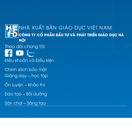
kí
ng
NHÀ XUẤT BẢN GIÁO DỤC VIỆT NAM
CÔNG TY CỔ PHẦN ĐẦU TƯ VÀ PHÁT TRIỂN GIÁO DỤC HÀ
NỘI
Theo dõi chúng tôi:
Điều khoản và Điều kiện
Chính sách bảo mật
Giảng dạy – học tập
Ôn luyện – Khảo thí
Đào tạo – Bồi dưỡng
Sân chơi – Sáng tạo