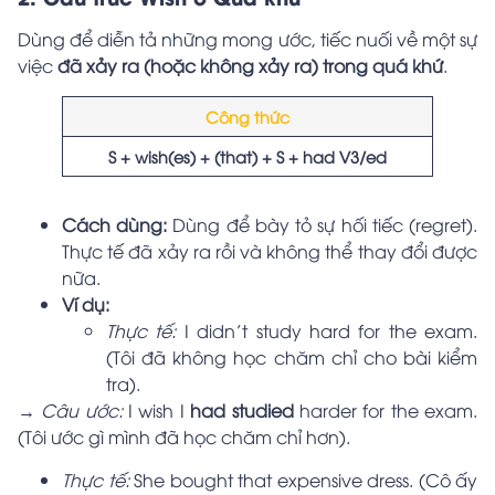
Dùng để diễn tả những mong ước, tiếc nuối về một sự
việc
đã xảy ra (hoặc không xảy ra) trong quá khứ
.
Công thức
S + wish(es) + (that) + S + had V3/ed
Cách dùng:
Dùng để bày tỏ sự hối tiếc (regret).
Thực tế đã xảy ra rồi và không thể thay đổi được
nữa.
Ví dụ:
Thực tế:
I didn’t study hard for the exam.
(Tôi đã không học chăm chỉ cho bài kiểm
tra).
→ Câu ước:
I wish I
had studied
harder for the exam.
(Tôi ước gì mình đã học chăm chỉ hơn).
Thực tế:
She bought that expensive dress. (Cô ấy