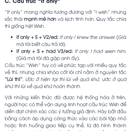
C. Cấu trúc “If only”
“If only” mang nghĩa tương đương với “I wish” nhưng
sắc thái
mạnh mẽ hơn
và kịch tính hơn. Quy tắc chia
thì giống hệt Wish.
If only + S + V2/ed:
If only I knew the answer.
(Giá
mà tôi biết câu trả lời).
If only + S + had V3/ed:
If only I had seen him.
(Giá mà tôi đã gặp anh ấy).
Cấu trúc “Wish” tuy có vẻ phức tạp với nhiều quy tắc
về thì, nhưng chìa khóa cốt lõi chỉ nằm ở nguyên tắc
“Lùi thì”
:
Ước ở hiện tại thì lùi về quá khứ, ước ở quá
khứ thì lùi về quá khứ hoàn thành
.
Với những kiến thức đã được hệ thống hóa ở trên,
người học có thể vận dụng linh hoạt cấu trúc Wish để
diễn đạt chính xác các ý tưởng giả định. Hãy bắt đầu
bằng cách áp dụng công thức vào các bài tập nhỏ
hoặc tình huống giao tiếp cụ thể, từ đó hình thành