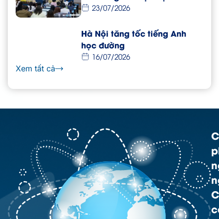
23/07/2026
Hà Nội tăng tốc tiếng Anh
học đường
16/07/2026
Xem tất cả
C
p
n
n
C
c