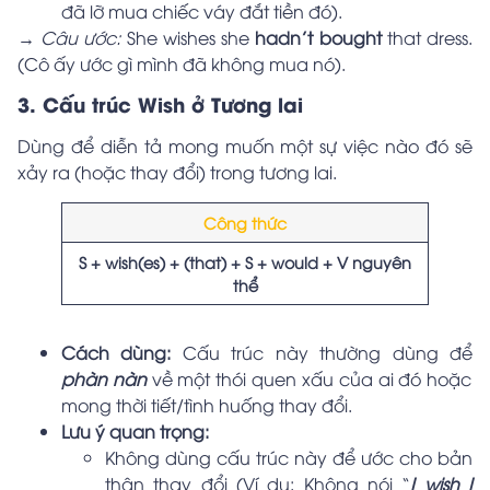
đã lỡ mua chiếc váy đắt tiền đó).
→ Câu ước:
She wishes she
hadn’t bought
that dress.
(Cô ấy ước gì mình đã không mua nó).
3. Cấu trúc Wish ở Tương lai
Dùng để diễn tả mong muốn một sự việc nào đó sẽ
xảy ra (hoặc thay đổi) trong tương lai.
Công thức
S + wish(es) + (that) + S + would + V nguyên
thể
Cách dùng:
Cấu trúc này thường dùng để
phàn nàn
về một thói quen xấu của ai đó hoặc
mong thời tiết/tình huống thay đổi.
Lưu ý quan trọng:
Không dùng cấu trúc này để ước cho bản
thân thay đổi (Ví dụ: Không nói “
I wish I