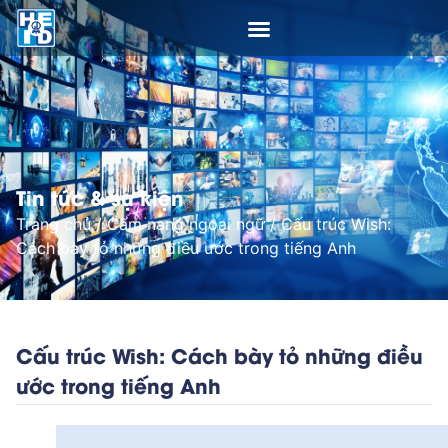
Tin tức & sự kiện
Trang chủ
/
Cẩm nang ngoại ngữ
/
Cấu trúc Wish:
Cách bày tỏ những điều ước trong tiếng Anh
Cấu trúc Wish: Cách bày tỏ những điều
ước trong tiếng Anh