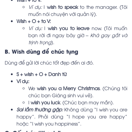
Ví dụ:
I
wish to speak
to the manager. (Tôi
muốn nói chuyện với quản lý).
Wish + O + to V:
Ví dụ:
I
wish you to leave
now. (Tôi muốn
bạn rời đi ngay bây giờ –
Khá gay gắt và
trịnh trọng
).
B. Wish dùng để chúc tụng
Dùng để gửi lời chúc tốt đẹp đến ai đó.
S + wish + O + Danh từ
Ví dụ:
We
wish you a Merry Christmas
. (Chúng tôi
chúc bạn Giáng sinh vui vẻ).
I
wish you luck
. (Chúc bạn may mắn).
Sai lầm thường gặp
:
Không dùng “I wish you are
happy”. Phải dùng “I hope you are happy”
hoặc “I wish you happiness”.