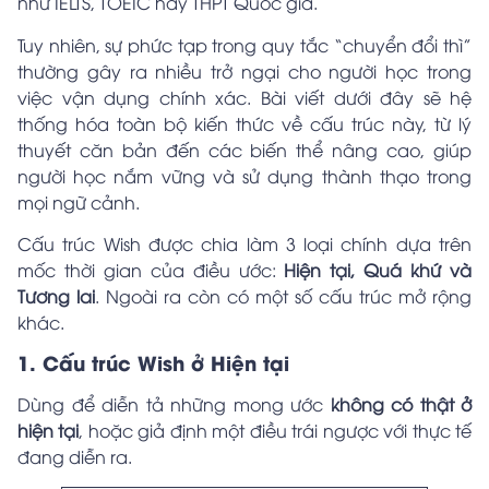
như IELTS, TOEIC hay THPT Quốc gia.
Tuy nhiên, sự phức tạp trong quy tắc “chuyển đổi thì”
thường gây ra nhiều trở ngại cho người học trong
việc vận dụng chính xác. Bài viết dưới đây sẽ hệ
thống hóa toàn bộ kiến thức về cấu trúc này, từ lý
thuyết căn bản đến các biến thể nâng cao, giúp
người học nắm vững và sử dụng thành thạo trong
mọi ngữ cảnh.
Cấu trúc Wish được chia làm 3 loại chính dựa trên
mốc thời gian của điều ước:
Hiện tại, Quá khứ và
Tương lai
. Ngoài ra còn có một số cấu trúc mở rộng
khác.
1. Cấu trúc Wish ở Hiện tại
Dùng để diễn tả những mong ước
không có thật ở
hiện tại
, hoặc giả định một điều trái ngược với thực tế
đang diễn ra.